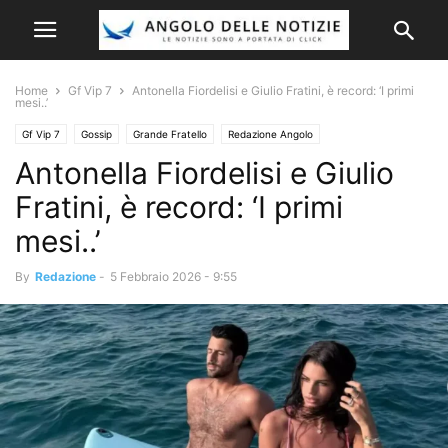
Home
Gf Vip 7
Antonella Fiordelisi e Giulio Fratini, è record: ‘I primi
mesi..’
Gf Vip 7
Gossip
Grande Fratello
Redazione Angolo
Antonella Fiordelisi e Giulio
Fratini, è record: ‘I primi
mesi..’
By
Redazione
-
5 Febbraio 2026 - 9:55