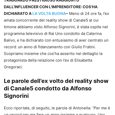
TRAGUARDO PRESTIGIOSO RAGGIUNTO
DALL’INFLUENCER CON L’IMPRENDITORE: COS’HA
DICHIARATO A
LA VOLTA BUONA
–
Meno di 24 ore fa, l’ex
amata concorrente del reality show di Canale5 al cui
timone abbiamo visto Alfonso Signorini, è stata ospite nel
programma televisivo di Rai Uno condotto da Caterina
Balivo, e ha dichiarato con entusiasmo di aver centrato un
record: un anno di fidanzamento con Giulio Fratini.
Scopriamo insieme che cos’ha asserito nel dettaglio la
protagonista della relazione con l’ex di Elisabetta
Gregoraci.
Le parole dell’ex volto del reality show
di Canale5 condotto da Alfonso
Signorini
Ecco riportate, di seguito, le parole di Antonella:
“Per me è
un record per me fare un anno insieme a qualcuno. Uno