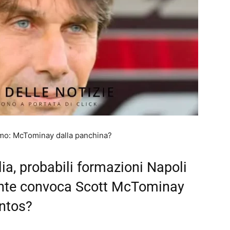
Como: McTominay dalla panchina?
lia, probabili formazioni Napoli
nte convoca Scott McTominay
antos?