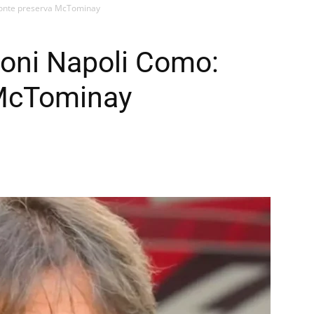
Conte preserva McTominay
ioni Napoli Como:
 McTominay