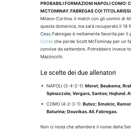
PROBABILI FORMAZIONI NAPOLI COMO: C
MCTOMINAY. FABREGAS COI TITOLARISSI
Milano-Cortina: il match con gli uomini di A
questa domenica, ma sarà recuperato il 18 f
Cesc Fabregas è nettamente favorita per il 
Conte
che perde Scott McTominay per un fas
convive da settembre. Potrebbero invece to
Mazzocchi.
Le scelte dei due allenatori
NAPOLI (3-4-2-1):
Meret; Beukema, Rrah
Spinazzola; Vergara, Santos; Hojlund. Al
COMO (4-2-3-1):
Butez; Smolcic, Ramon,
Baturina; Douvikas. All. Fabregas.
Non ci resta che attendere il nome della Se