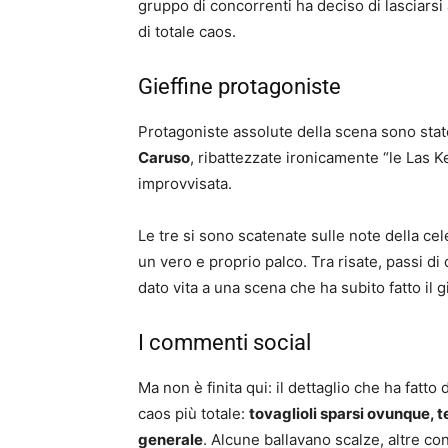
gruppo di concorrenti ha deciso di lasciar
di totale caos.
Gieffine protagoniste
Protagoniste assolute della scena sono sta
Caruso
, ribattezzate ironicamente “le Las K
improvvisata.
Le tre si sono scatenate sulle note della ce
un vero e proprio palco. Tra risate, passi d
dato vita a una scena che ha subito fatto il gi
I commenti social
Ma non è finita qui: il dettaglio che ha fatto d
caos più totale:
tovaglioli sparsi ovunque, t
generale
. Alcune ballavano scalze, altre con