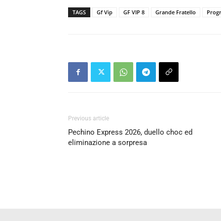
TAGS
Gf Vip
GF VIP 8
Grande Fratello
Prog
Previous article
Pechino Express 2026, duello choc ed
eliminazione a sorpresa