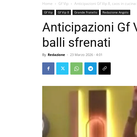
Home
Gf Vip
Anticipazioni Gf Vip 8, caos in cucina:
Gf Vip
Gf Vip 8
Grande Fratello
Redazione Angolo
Anticipazioni Gf 
balli sfrenati
By
Redazione
-
23 Marzo 2026 - 4:01