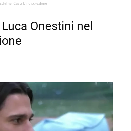
tini nel Cast? L’indiscrezione
 Luca Onestini nel
zione