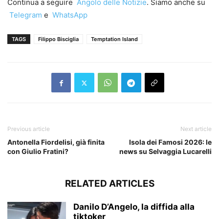
Continua a seguire
Angolo delle Notizie
. Siamo anche su
Telegram
e
WhatsApp
TAGS
Filippo Bisciglia
Temptation Island
Previous article
Next article
Antonella Fiordelisi, già finita
Isola dei Famosi 2026: le
con Giulio Fratini?
news su Selvaggia Lucarelli
RELATED ARTICLES
Danilo D’Angelo, la diffida alla
tiktoker