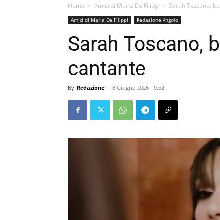
Home
Amici di Maria De Filippi
Sarah Toscano, bec
Amici di Maria De Filippi
Redazione Angolo
Sarah Toscano, b
cantante
By
Redazione
-
8 Giugno 2026 - 9:52