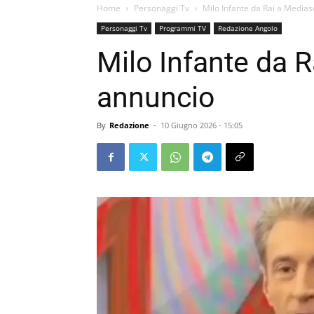
Home
Personaggi Tv
Milo Infante da Rai a Mediase
Personaggi Tv
Programmi TV
Redazione Angolo
Milo Infante da R
annuncio
By
Redazione
-
10 Giugno 2026 - 15:05