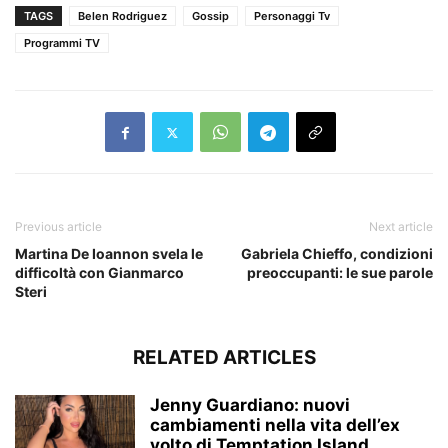
TAGS
Belen Rodriguez
Gossip
Personaggi Tv
Programmi TV
Previous article
Next article
Martina De Ioannon svela le
Gabriela Chieffo, condizioni
difficoltà con Gianmarco
preoccupanti: le sue parole
Steri
RELATED ARTICLES
Jenny Guardiano: nuovi
cambiamenti nella vita dell’ex
volto di Temptation Island