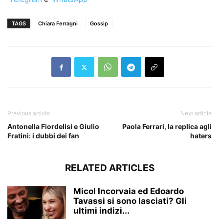
TAGS
Chiara Ferragni
Gossip
Previous article
Next article
Antonella Fiordelisi e Giulio
Paola Ferrari, la replica agli
Fratini: i dubbi dei fan
haters
RELATED ARTICLES
Micol Incorvaia ed Edoardo
Tavassi si sono lasciati? Gli
ultimi indizi...