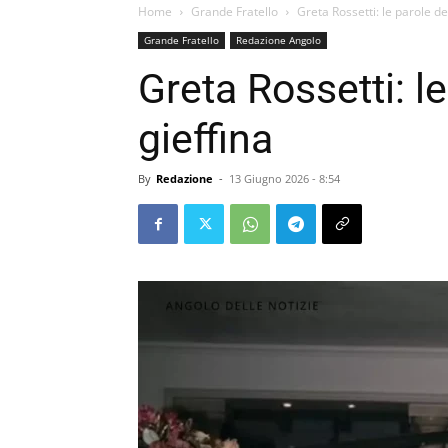
Home
Grande Fratello
Greta Rossetti: le parole del
Grande Fratello
Redazione Angolo
Greta Rossetti: le
gieffina
By
Redazione
-
13 Giugno 2026 - 8:54