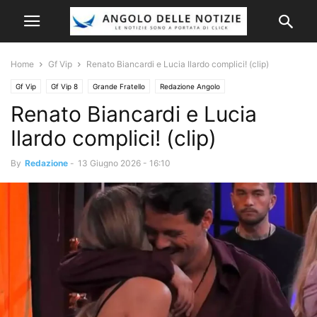
Home
Gf Vip
Renato Biancardi e Lucia Ilardo complici! (clip)
Gf Vip
Gf Vip 8
Grande Fratello
Redazione Angolo
Renato Biancardi e Lucia
Ilardo complici! (clip)
By
Redazione
-
13 Giugno 2026 - 16:10