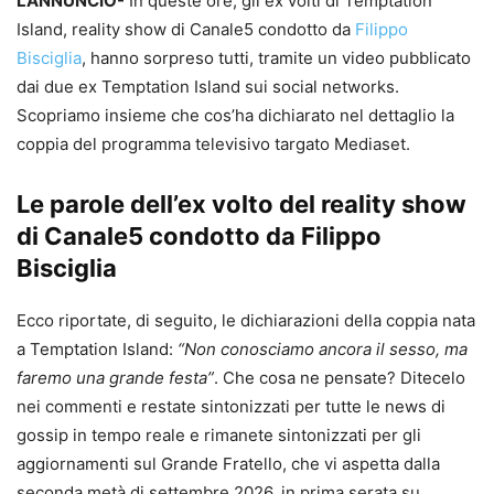
L’ANNUNCIO-
In queste ore, gli ex volti di Temptation
Island, reality show di Canale5 condotto da
Filippo
Bisciglia
, hanno sorpreso tutti, tramite un video pubblicato
dai due ex Temptation Island sui social networks.
Scopriamo insieme che cos’ha dichiarato nel dettaglio la
coppia del programma televisivo targato Mediaset.
Le parole dell’ex volto del reality show
di Canale5 condotto da Filippo
Bisciglia
Ecco riportate, di seguito, le dichiarazioni della coppia nata
a Temptation Island:
“Non conosciamo ancora il sesso, ma
faremo una grande festa”
. Che cosa ne pensate? Ditecelo
nei commenti e restate sintonizzati per tutte le news di
gossip in tempo reale e rimanete sintonizzati per gli
aggiornamenti sul Grande Fratello, che vi aspetta dalla
seconda metà di settembre 2026, in prima serata su