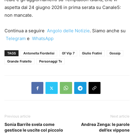
aspetta dal 24 giugno 2026 in prima serata su Canale5:
non mancate.
Continua a seguire
Angolo delle Notizie
. Siamo anche su
Telegram
e
WhatsApp
TAGS
Antonella Fiordelisi
Gf Vip 7
Giulio Fratini
Gossip
Grande Fratello
Personaggi Tv
Previous article
Next article
Sonia Barrile svela come
Andrea Zenga: le parole
gestisce le uscite col piccolo
dell’ex vippone