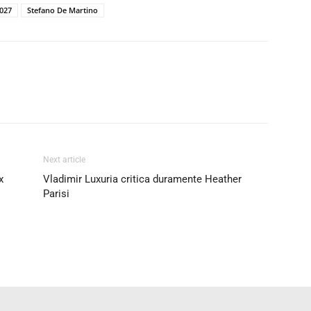
027
Stefano De Martino
Next article
x
Vladimir Luxuria critica duramente Heather
Parisi