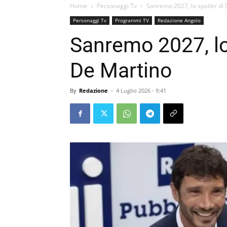
Home
Personaggi Tv
Sanremo 2027, lo spoiler di
Personaggi Tv
Programmi TV
Redazione Angolo
Sanremo 2027, lo
De Martino
By
Redazione
-
4 Luglio 2026 - 9:41