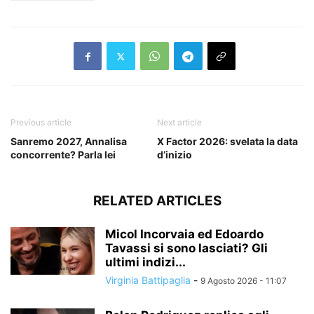
Previous article
Next article
Sanremo 2027, Annalisa
X Factor 2026: svelata la data
concorrente? Parla lei
d’inizio
RELATED ARTICLES
Micol Incorvaia ed Edoardo
Tavassi si sono lasciati? Gli
ultimi indizi...
Virginia Battipaglia
-
9 Agosto 2026 - 11:07