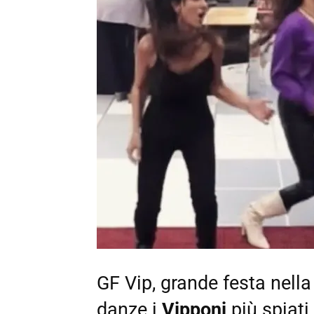
GF Vip, grande festa nell
danze i
Vipponi
più spiati