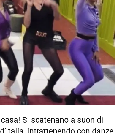
a casa! Si scatenano a suon di
 d’Italia, intrattenendo con danze