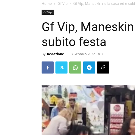
Home
Gf Vip
Gf Vip, Maneskin nella casa ed è subi
Gf Vip
Gf Vip, Maneskin
subito festa
By
Redazione
-
13 Gennaio 2022 - 8:30