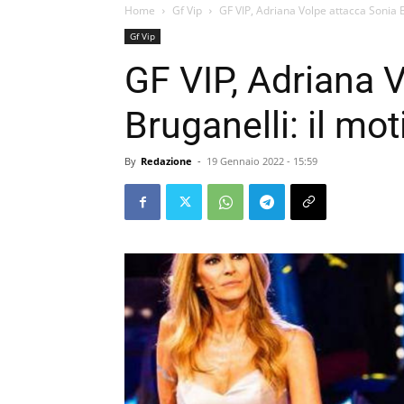
Home
Gf Vip
GF VIP, Adriana Volpe attacca Sonia B
Gf Vip
GF VIP, Adriana 
Bruganelli: il mot
By
Redazione
-
19 Gennaio 2022 - 15:59