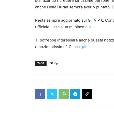
sta facendo ricredere tantissime persone. B
anche Delia Duran sembra averlo puntato. C
Resta sempre aggiornato sul GF VIP 6. Cont
ufficiale. Lascia un mi piace
qui
.
Ti potrebbe interessare anche questa notizia
emozionatissima”. Clicca
qui.
TAGS
Gf Vip