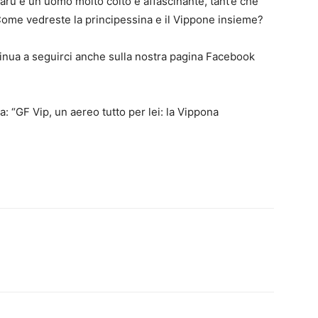
arù è un uomo molto colto e affascinante, tant’è che
ome vedreste la principessina e il Vippone insieme?
inua a seguirci anche sulla nostra pagina Facebook
: “GF Vip, un aereo tutto per lei: la Vippona