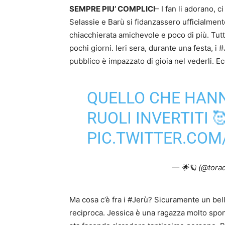
SEMPRE PIU’ COMPLICI
– I fan li adorano, 
Selassie e Barù si fidanzassero ufficialment
chiacchierata amichevole e poco di più. Tutta
pochi giorni. Ieri sera, durante una festa, i
pubblico è impazzato di gioia nel vederli. Ec
QUELLO CHE HANNO
RUOLI INVERTITI 
PIC.TWITTER.COM
— 🌟🪐 (@tora
Ma cosa c’è fra i #Jerù? Sicuramente un bel
reciproca. Jessica è una ragazza molto spo