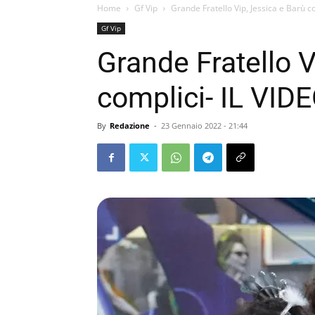
Home
Gf Vip
Grande Fratello Vip, Jessica e Barù c
Gf Vip
Grande Fratello V
complici- IL VID
By
Redazione
-
23 Gennaio 2022 - 21:44