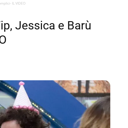
omplici- IL VIDEO
ip, Jessica e Barù
EO