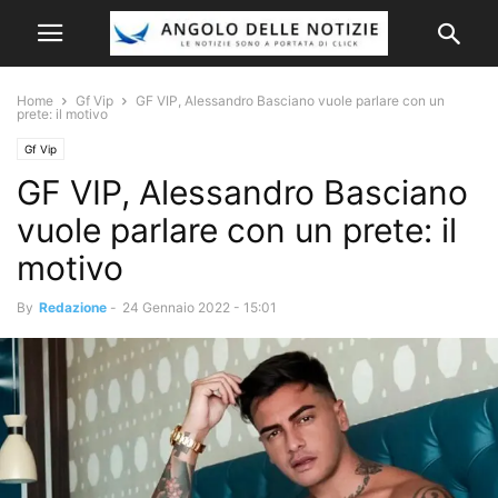
Home
Gf Vip
GF VIP, Alessandro Basciano vuole parlare con un
prete: il motivo
Gf Vip
GF VIP, Alessandro Basciano
vuole parlare con un prete: il
motivo
By
Redazione
-
24 Gennaio 2022 - 15:01