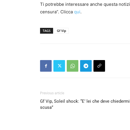
Ti potrebbe interessare anche questa notizia:
censura”. Clicca
qui
.
TAGS
Gf Vip
Previous article
Gf Vip, Soleil shock: “E’ lei che deve chiedermi
scusa”