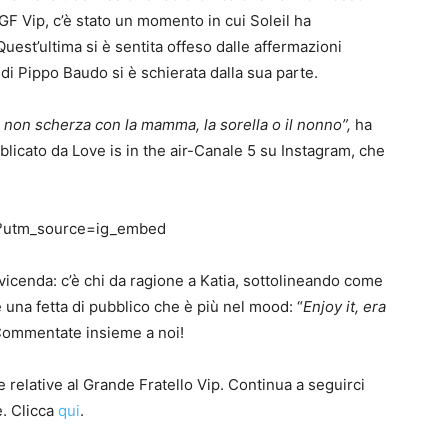
l GF Vip, c’è stato un momento in cui Soleil ha
est’ultima si è sentita offeso dalle affermazioni
 di Pippo Baudo si è schierata dalla sua parte.
 non scherza con la mamma, la sorella o il nonno”,
ha
ubblicato da Love is in the air-Canale 5 su Instagram, che
_/?utm_source=ig_embed
 vicenda: c’è chi da ragione a Katia, sottolineando come
e una fetta di pubblico che è più nel mood: “
Enjoy it, era
 Commentate insieme a noi!
 relative al Grande Fratello Vip. Continua a seguirci
e. Clicca
qui
.