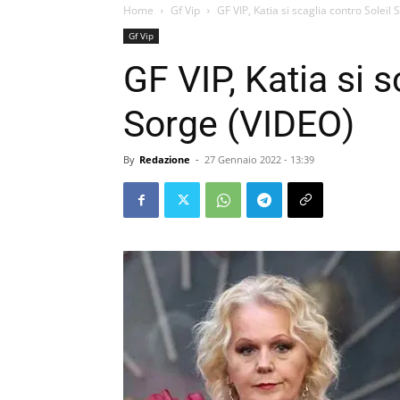
Home
Gf Vip
GF VIP, Katia si scaglia contro Soleil
Gf Vip
GF VIP, Katia si s
Sorge (VIDEO)
By
Redazione
-
27 Gennaio 2022 - 13:39