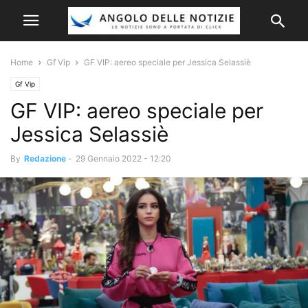
Home
Gf Vip
GF VIP: aereo speciale per Jessica Selassiè
Gf Vip
GF VIP: aereo speciale per
Jessica Selassiè
By
Redazione
-
29 Gennaio 2022 - 12:20