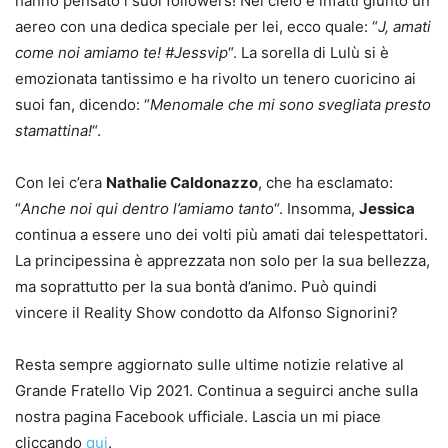
hanno pensato i suoi followers! Nel cielo è infatti giunto un
aereo con una dedica speciale per lei, ecco quale: “
J, amati
come noi amiamo te! #Jessvip
“. La sorella di Lulù si è
emozionata tantissimo e ha rivolto un tenero cuoricino ai
suoi fan, dicendo: “
Menomale che mi sono svegliata presto
stamattina!
“.
Con lei c’era
Nathalie Caldonazzo
, che ha esclamato:
“
Anche noi qui dentro l’amiamo tanto
“. Insomma,
Jessica
continua a essere uno dei volti più amati dai telespettatori.
La principessina è apprezzata non solo per la sua bellezza,
ma soprattutto per la sua bontà d’animo. Può quindi
vincere il Reality Show condotto da Alfonso Signorini?
Resta sempre aggiornato sulle ultime notizie relative al
Grande Fratello Vip 2021. Continua a seguirci anche sulla
nostra pagina Facebook ufficiale. Lascia un mi piace
cliccando
qui
.