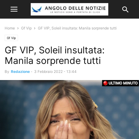
Home
Gf Vip
GF VIP, Soleil insultata: Manila sorprende tutti
Gf Vip
GF VIP, Soleil insultata:
Manila sorprende tutti
By
Redazione
-
3 Febbraio 2022 - 13:44