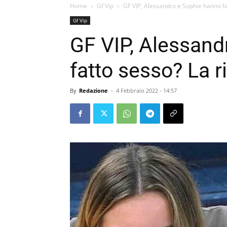
Home
Gf Vip
GF VIP, Alessandro e Sophie hanno fa
Gf Vip
GF VIP, Alessand
fatto sesso? La r
By
Redazione
-
4 Febbraio 2022 - 14:57