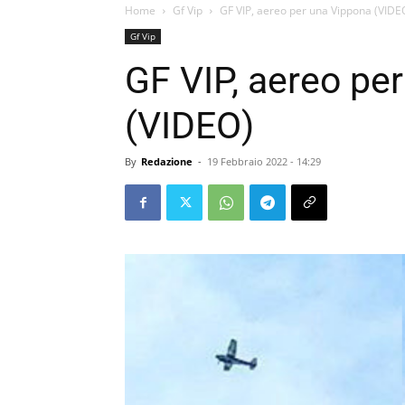
Home
Gf Vip
GF VIP, aereo per una Vippona (VIDE
Gf Vip
GF VIP, aereo pe
(VIDEO)
By
Redazione
-
19 Febbraio 2022 - 14:29