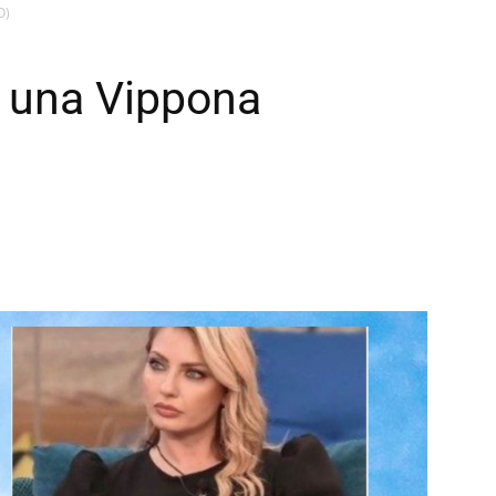
O)
r una Vippona