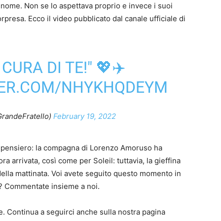
nome. Non se lo aspettava proprio e invece i suoi
presa. Ecco il video pubblicato dal canale ufficiale di
URA DI TE!" 💖✈️
TER.COM/NHYKHQDEYM
GrandeFratello)
February 19, 2022
l pensiero: la compagna di Lorenzo Amoruso ha
ra arrivata, così come per Soleil: tuttavia, la gieffina
 della mattinata. Voi avete seguito questo momento in
e? Commentate insieme a noi.
e. Continua a seguirci anche sulla nostra pagina