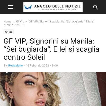
Home
Gf Vip
GF VIP, Signorini su Manila: “Sei bugiarda”. E lei si
scaglia contro...
Gf Vip
GF VIP, Signorini su Manila:
“Sei bugiarda”. E lei si scaglia
contro Soleil
By
Redazione
-
19 Febbraio 2022 - 9:09