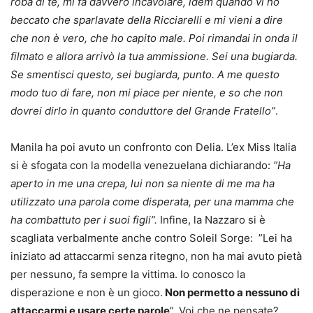
roba di te, mi fa davvero incavolare, idem quando vi ho
beccato che sparlavate della Ricciarelli e mi vieni a dire
che non è vero, che ho capito male. Poi rimandai in onda il
filmato e allora arrivò la tua ammissione. Sei una bugiarda.
Se smentisci questo, sei bugiarda, punto. A me questo
modo tuo di fare, non mi piace per niente, e so che non
dovrei dirlo in quanto conduttore del Grande Fratello”
.
Manila ha poi avuto un confronto con Delia. L’ex Miss Italia
si è sfogata con la modella venezuelana dichiarando:
”Ha
aperto in me una crepa, lui non sa niente di me ma ha
utilizzato una parola come disperata, per una mamma che
ha combattuto per i suoi figli”.
Infine, la Nazzaro si è
scagliata verbalmente anche contro Soleil Sorge: ”Lei ha
iniziato ad attaccarmi senza ritegno, non ha mai avuto pietà
per nessuno, fa sempre la vittima. Io conosco la
disperazione e non è un gioco.
Non permetto a nessuno di
attaccarmi e usare certe parole
”. Voi che ne pensate?