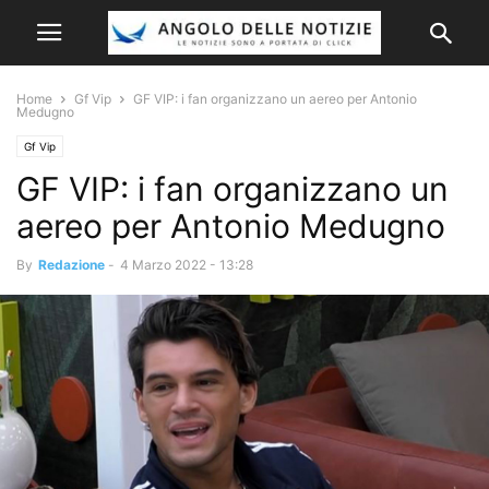
Home
Gf Vip
GF VIP: i fan organizzano un aereo per Antonio
Medugno
Gf Vip
GF VIP: i fan organizzano un
aereo per Antonio Medugno
By
Redazione
-
4 Marzo 2022 - 13:28