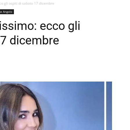
co gli ospiti di sabato 17 dicembre
e Angolo
issimo: ecco gli
 17 dicembre