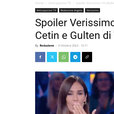
Home
Anticipazioni TV
Spoiler Verissimo 14 ottobr
Anticipazioni TV
Redazione Angolo
Verissimo
Spoiler Verissimo
Cetin e Gulten di
By
Redazione
-
9 Ottobre 2023 - 12:11