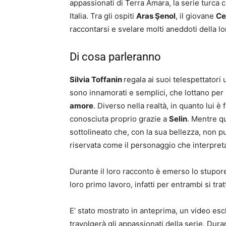
appassionati di Terra Amara, la serie turca 
Italia. Tra gli ospiti
Aras Şenol
, il giovane
Ce
raccontarsi e svelare molti aneddoti della lor
Di cosa parleranno
Silvia Toffanin
regala ai suoi telespettatori
sono innamorati e semplici, che lottano per 
amore
. Diverso nella realtà, in quanto lui è
conosciuta proprio grazie a
Selin
. Mentre qu
sottolineato che, con la sua bellezza, non p
riservata come il personaggio che interpret
Durante il loro racconto è emerso lo stupore 
loro primo lavoro, infatti per entrambi si tra
E’ stato mostrato in anteprima, un video escl
travolgerà gli appassionati della serie. Duran