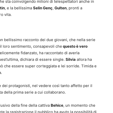
che sta coinvolgendo milioni di telespettatori anche in
tin
, e la bellissima
Selin Genç
,
Gulten
, pronti a
o vita.
 un bellissimo racconto dei due giovani, che nella serie
il loro sentimento, consapevoli che
questo è vero
 felicemente fidanzato, ha raccontato di averla
est’ultima, dichiara di essere single.
Silvia
allora ha
uò che essere super corteggiata e lei sorride. Timida e
a.
dei protagonisti, nel vedere così tanto affetto per il
tta della prima serie a cui collaborano.
usivo della fine della cattiva
Behice
, un momento che
te la registrazione il pubblico ha avuto la possibilità di