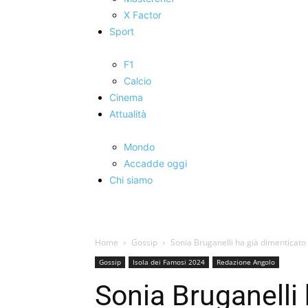
X Factor
Sport
F1
Calcio
Cinema
Attualità
Mondo
Accadde oggi
Chi siamo
Home
Gossip
Sonia Bruganelli ha già dimenticato
Gossip
Isola dei Famosi 2024
Redazione Angolo
Sonia Bruganelli