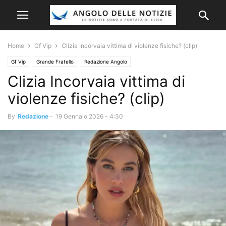
Home
Gf Vip
Clizia Incorvaia vittima di violenze fisiche? (clip)
Gf Vip
Grande Fratello
Redazione Angolo
Clizia Incorvaia vittima di
violenze fisiche? (clip)
By
Redazione
-
19 Gennaio 2026 - 4:30