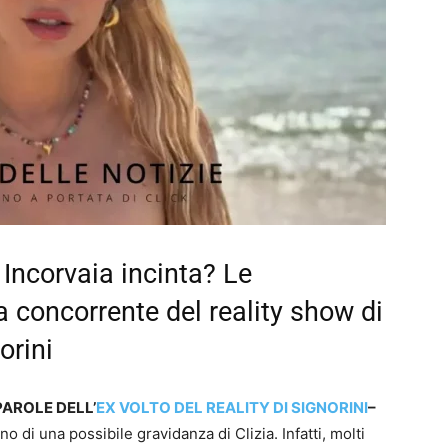
 Incorvaia incinta? Le
a concorrente del reality show di
orini
PAROLE DELL’
EX VOLTO DEL REALITY DI SIGNORINI
–
o di una possibile gravidanza di Clizia. Infatti, molti