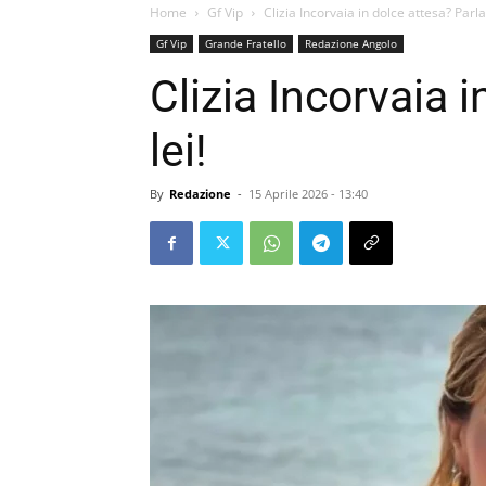
Home
Gf Vip
Clizia Incorvaia in dolce attesa? Parla 
Gf Vip
Grande Fratello
Redazione Angolo
Clizia Incorvaia 
lei!
By
Redazione
-
15 Aprile 2026 - 13:40