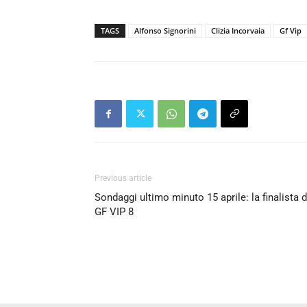
TAGS
Alfonso Signorini
Clizia Incorvaia
Gf Vip
Previous article
Sondaggi ultimo minuto 15 aprile: la finalista d
GF VIP 8