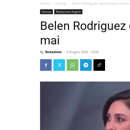
Home
Gossip
Belen Rodriguez denunciata: come 
Gossip
Redazione Angolo
Belen Rodriguez
mai
By
Redazione
-
9 Giugno 2026 - 12:05