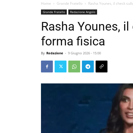
Home
Grande Fratello
Rasha Younes, il check sull
Grande Fratello
Redazione Angolo
Rasha Younes, il
forma fisica
By
Redazione
-
9 Giugno 2026 - 15:00