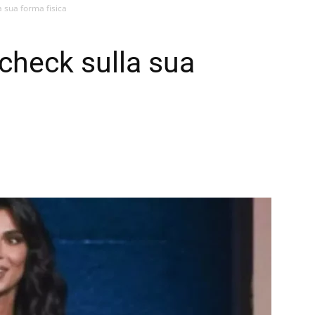
a sua forma fisica
 check sulla sua