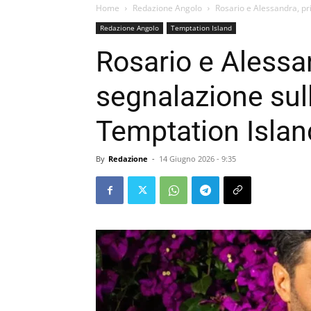
Home
Redazione Angolo
Rosario e Alessandra, pr
Redazione Angolo
Temptation Island
Rosario e Alessa
segnalazione sul
Temptation Islan
By
Redazione
-
14 Giugno 2026 - 9:35