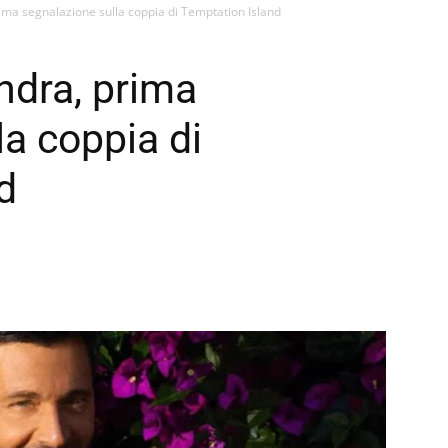
ima segnalazione sulla coppia di Temptation Island
ndra, prima
la coppia di
d