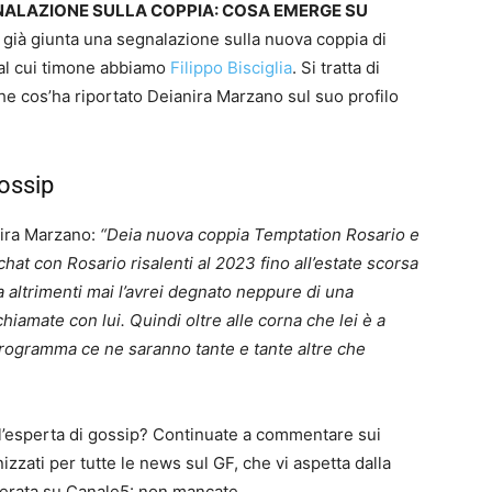
NALAZIONE SULLA COPPIA: COSA EMERGE SU
 già giunta una segnalazione sulla nuova coppia di
 al cui timone abbiamo
Filippo Bisciglia
. Si tratta di
e cos’ha riportato Deianira Marzano sul suo profilo
gossip
anira Marzano:
“Deia nuova coppia Temptation Rosario e
hat con Rosario risalenti al 2023 fino all’estate scorsa
 altrimenti mai l’avrei degnato neppure di una
chiamate con lui. Quindi oltre alle corna che lei è a
rogramma ce ne saranno tante e tante altre che
ll’esperta di gossip? Continuate a commentare sui
onizzati per tutte le news sul GF, che vi aspetta dalla
erata su Canale5: non mancate.