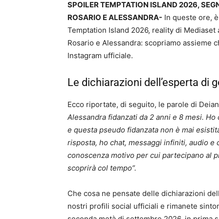
SPOILER TEMPTATION ISLAND 2026, SEG
ROSARIO E ALESSANDRA-
In queste ore, è
Temptation Island 2026, reality di Mediaset
Rosario e Alessandra: scopriamo assieme ch
Instagram ufficiale.
Le dichiarazioni dell’esperta di 
Ecco riportate, di seguito, le parole di Dei
Alessandra fidanzati da 2 anni e 8 mesi. Ho c
e questa pseudo fidanzata non è mai esistita
risposta, ho chat, messaggi infiniti, audio e 
conoscenza motivo per cui partecipano al p
scoprirà col tempo”.
Che cosa ne pensate delle dichiarazioni de
nostri profili social ufficiali e rimanete sint
seconda metà di settembre 2026, in prima s