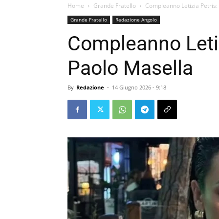
Home
Grande Fratello
Compleanno Letizia Petris: 
Grande Fratello
Redazione Angolo
Compleanno Letizi
Paolo Masella
By
Redazione
-
14 Giugno 2026 - 9:18