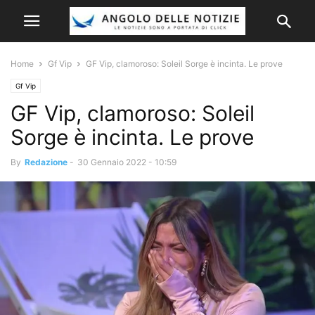
Home
Gf Vip
GF Vip, clamoroso: Soleil Sorge è incinta. Le prove
Gf Vip
GF Vip, clamoroso: Soleil
Sorge è incinta. Le prove
By
Redazione
-
30 Gennaio 2022 - 10:59