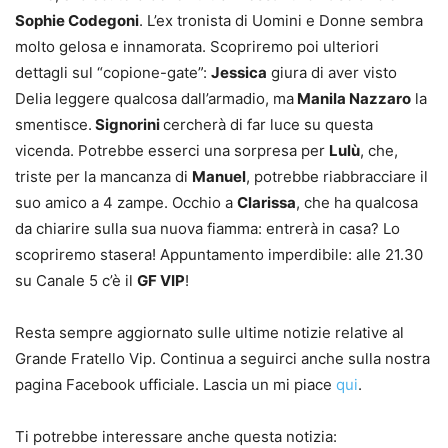
Sophie Codegoni
. L’ex tronista di Uomini e Donne sembra
molto gelosa e innamorata. Scopriremo poi ulteriori
dettagli sul “copione-gate”:
Jessica
giura di aver visto
Delia leggere qualcosa dall’armadio, ma
Manila Nazzaro
la
smentisce.
Signorini
cercherà di far luce su questa
vicenda. Potrebbe esserci una sorpresa per
Lulù
, che,
triste per la mancanza di
Manuel
, potrebbe riabbracciare il
suo amico a 4 zampe. Occhio a
Clarissa
, che ha qualcosa
da chiarire sulla sua nuova fiamma: entrerà in casa? Lo
scopriremo stasera! Appuntamento imperdibile: alle 21.30
su Canale 5 c’è il
GF VIP
!
Resta sempre aggiornato sulle ultime notizie relative al
Grande Fratello Vip. Continua a seguirci anche sulla nostra
pagina Facebook ufficiale. Lascia un mi piace
qui
.
Ti potrebbe interessare anche questa notizia: