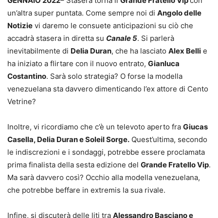
GENNAIO 2022
– Stasera torna il
Grande Fratello Vip
con
un’altra super puntata. Come sempre noi di
Angolo delle
Notizie
vi daremo le consuete anticipazioni su ciò che
accadrà stasera in diretta su
Canale 5
. Si parlerà
inevitabilmente di
Delia Duran
, che ha lasciato
Alex Belli
e
ha iniziato a flirtare con il nuovo entrato,
Gianluca
Costantino
. Sarà solo strategia? O forse la modella
venezuelana sta davvero dimenticando l’ex attore di Cento
Vetrine?
Inoltre, vi ricordiamo che c’è un televoto aperto fra
Giucas
Casella, Delia Duran e Soleil Sorge.
Quest’ultima, secondo
le indiscrezioni e i sondaggi, potrebbe essere proclamata
prima finalista della sesta edizione del
Grande Fratello Vip
.
Ma sarà davvero così? Occhio alla modella venezuelana,
che potrebbe beffare in extremis la sua rivale.
Infine, si discuterà delle liti tra
Alessandro Basciano e