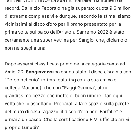
19ENNE VICENTINO- La sua hit “Farfalle” ha numeri da
record. Da inizio Febbraio ha già superato quota 9.6 milioni
di streams complessivi e dunque, secondo le stime, siamo
vicinissimi al disco d’oro per il brano presentato per la
prima volta sul palco dell’Ariston. Sanremo 2022 è stato
certamente una super vetrina per Sangio, che, diciamolo,
non ne sbaglia una.
Dopo essersi classificato primo nella categoria canto ad
Amici 20,
Sangiovanni
ha conquistato il disco d’oro sia con
“Perso nel buio” (primo featuring con la sua amica e
collega Madame), che con “Raggi Gamma”, altro
grandissimo pezzo che mette di buon umore i fan ogni
volta che lo ascoltano. Preparati a fare spazio sulla parete
del muro di casa ragazzo: il disco d’oro per “Farfalle” è
ormai a un passo! Che la certificazione FIMI ufficiale arrivi
proprio Lunedì?