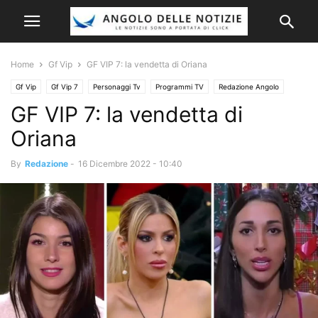
Home
Gf Vip
GF VIP 7: la vendetta di Oriana
Gf Vip
Gf Vip 7
Personaggi Tv
Programmi TV
Redazione Angolo
GF VIP 7: la vendetta di
Oriana
By
Redazione
-
16 Dicembre 2022 - 10:40